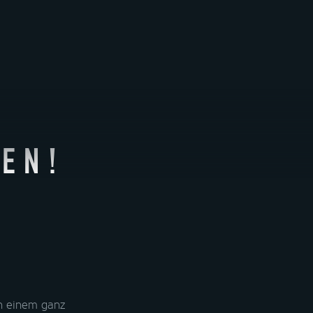
HULUNGEN
REFERENZEN
STORIES
HULUNGEN
REFERENZEN
STORIES
DE
KONTAKT
Zollergasse 13
AT-1070 Wien
EN!
+43 1 226 11 22
office@treskon.at
in einem ganz