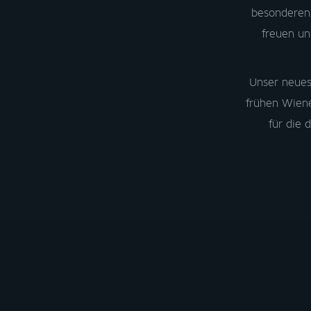
besonderen
© Treskon GmbH.
2026 All rights reserved.
freuen un
Unser neues
frühen Wiene
für die 