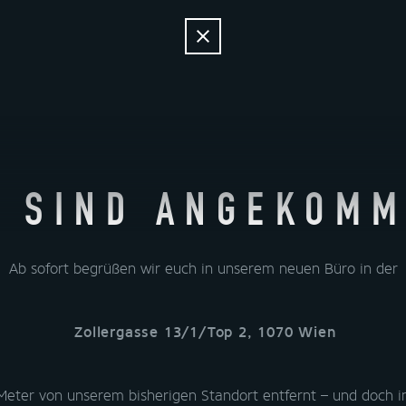
AKTUELLES
DAS UNTERNEHMEN
LÖSUNGEN
SC
AKTUELLES
DAS UNTERNEHMEN
LÖSUNGEN
SC
R SIND ANGEKOMM
KLÄRUNG
Ab sofort begrüßen wir euch in unserem neuen Büro in der
LÄRUNG
Zollergasse 13/1/Top 2, 1070 Wien
eter von unserem bisherigen Standort entfernt – und doch 